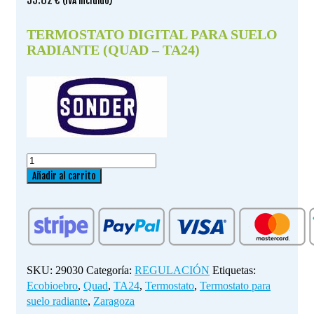
(IVA incluido)
TERMOSTATO DIGITAL PARA SUELO
RADIANTE (QUAD – TA24)
TERMOSTATO
DIGITAL
Añadir al carrito
PARA
SUELO
RADIANTE
(QUAD
-
TA24)
SKU:
29030
Categoría:
REGULACIÓN
Etiquetas:
cantidad
Ecobioebro
,
Quad
,
TA24
,
Termostato
,
Termostato para
suelo radiante
,
Zaragoza