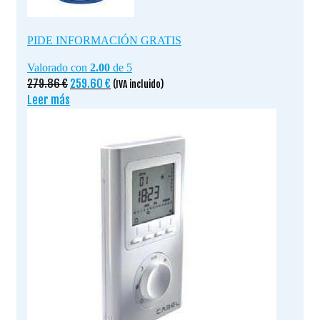
PIDE INFORMACIÓN GRATIS
Valorado con
2.00
de 5
El
El
279.86
€
259.60
€
(IVA incluido)
precio
precio
Leer más
original
actual
era:
es:
279.86 €.
259.60 €.