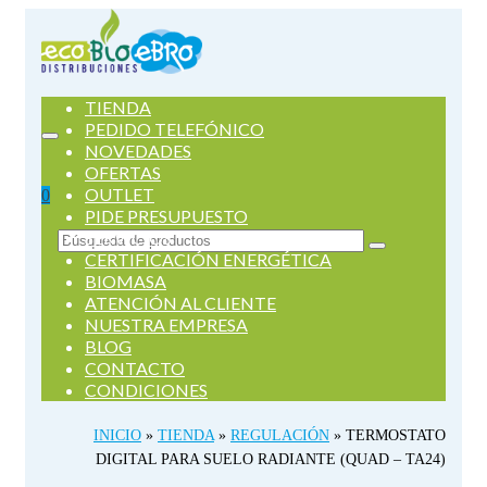
TIENDA
PEDIDO TELEFÓNICO
NOVEDADES
OFERTAS
OUTLET
0
PIDE PRESUPUESTO
SERVICIOS
Buscar
CERTIFICACIÓN ENERGÉTICA
por:
BIOMASA
ATENCIÓN AL CLIENTE
NUESTRA EMPRESA
BLOG
CONTACTO
CONDICIONES
INICIO
»
TIENDA
»
REGULACIÓN
»
TERMOSTATO
DIGITAL PARA SUELO RADIANTE (QUAD – TA24)