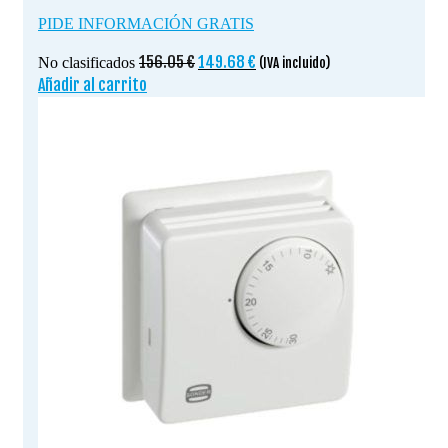
PIDE INFORMACIÓN GRATIS
El
El
156.05
€
149.68
€
No clasificados
(IVA incluido)
precio
precio
Añadir al carrito
original
actual
era:
es:
156.05 €.
149.68 €.