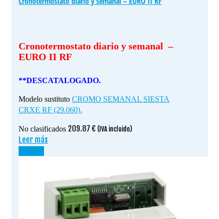
Cronotermostato diario y semanal – EURO II RF
Cronotermostato diario y semanal –
EURO II RF
**DESCATALOGADO.
Modelo sustituto
CROMO SEMANAL SIESTA
CRXE RF (29.060).
209.87
€
No clasificados
(IVA incluido)
Leer más
¡OFERTA!