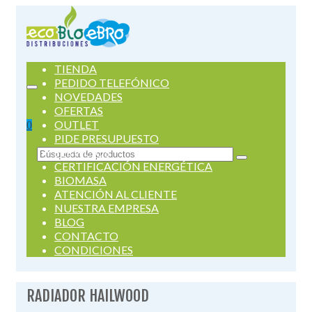
TIENDA
PEDIDO TELEFÓNICO
NOVEDADES
OFERTAS
OUTLET
0
PIDE PRESUPUESTO
SERVICIOS
Buscar
CERTIFICACIÓN ENERGÉTICA
por:
BIOMASA
ATENCIÓN AL CLIENTE
NUESTRA EMPRESA
BLOG
CONTACTO
CONDICIONES
RADIADOR HAILWOOD