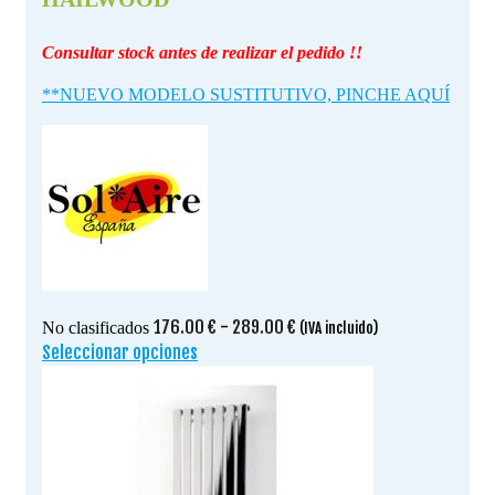
Consultar stock antes de realizar el pedido !!
**NUEVO MODELO SUSTITUTIVO, PINCHE AQUÍ
Rango
176.00
€
-
289.00
€
No clasificados
(IVA incluido)
de
Seleccionar opciones
Este
precios:
producto
desde
tiene
176.00 €
múltiples
hasta
variantes.
289.00 €
Las