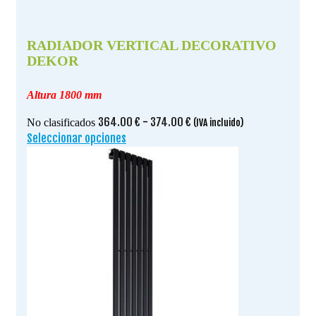
RADIADOR VERTICAL DECORATIVO
DEKOR
Altura 1800 mm
Rango
364.00
€
-
374.00
€
No clasificados
(IVA incluido)
de
Seleccionar opciones
Este
precios:
producto
desde
tiene
364.00 €
múltiples
hasta
variantes.
374.00 €
Las
opciones
se
pueden
elegir
en
la