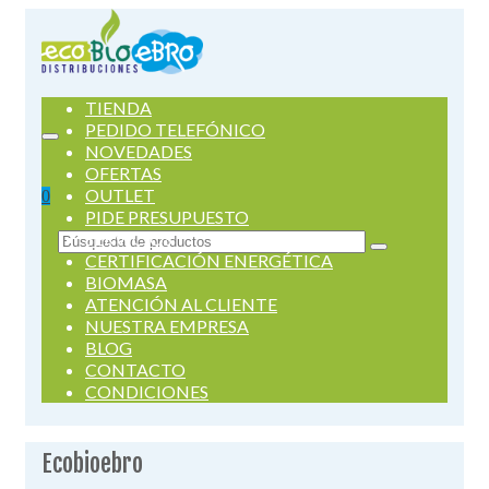
TIENDA
PEDIDO TELEFÓNICO
NOVEDADES
OFERTAS
OUTLET
0
PIDE PRESUPUESTO
SERVICIOS
Buscar
CERTIFICACIÓN ENERGÉTICA
por:
BIOMASA
ATENCIÓN AL CLIENTE
NUESTRA EMPRESA
BLOG
CONTACTO
CONDICIONES
Ecobioebro