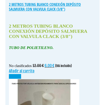
2 METROS TUBING BLANCO CONEXIÓN DEPÓSITO
SALMUERA CON VALVULA CLACK (3/8″)
2 METROS TUBING BLANCO
CONEXIÓN DEPÓSITO SALMUERA
CON VALVULA CLACK (3/8″)
TUBO DE POLIETILENO.
El
El
12.00
€
6.00
€
No clasificados
(IVA incluido)
precio
precio
Añadir al carrito
original
actual
¡OFERTA!
era:
es:
12.00 €.
6.00 €.