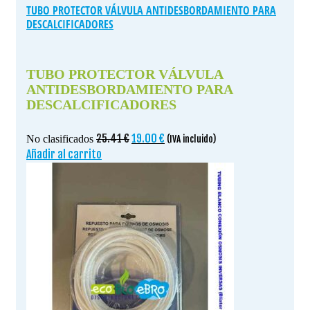
TUBO PROTECTOR VÁLVULA ANTIDESBORDAMIENTO PARA
DESCALCIFICADORES
TUBO PROTECTOR VÁLVULA
ANTIDESBORDAMIENTO PARA
DESCALCIFICADORES
El
El
25.41
€
19.00
€
No clasificados
(IVA incluido)
precio
precio
Añadir al carrito
original
actual
era:
es:
25.41 €.
19.00 €.