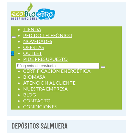
TIENDA
PEDIDO TELEFÓNICO
NOVEDADES
OFERTAS
OUTLET
0
PIDE PRESUPUESTO
SERVICIOS
Buscar
CERTIFICACIÓN ENERGÉTICA
por:
BIOMASA
ATENCIÓN AL CLIENTE
NUESTRA EMPRESA
BLOG
CONTACTO
CONDICIONES
DEPÓSITOS SALMUERA