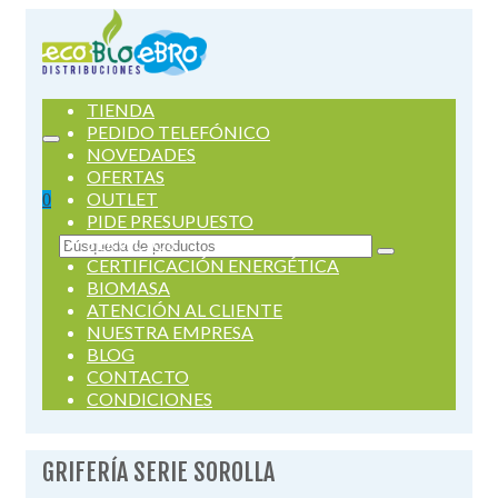
TIENDA
PEDIDO TELEFÓNICO
NOVEDADES
OFERTAS
OUTLET
0
PIDE PRESUPUESTO
SERVICIOS
Buscar
CERTIFICACIÓN ENERGÉTICA
por:
BIOMASA
ATENCIÓN AL CLIENTE
NUESTRA EMPRESA
BLOG
CONTACTO
CONDICIONES
GRIFERÍA SERIE SOROLLA