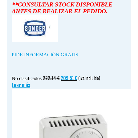
**CONSULTAR STOCK DISPONIBLE
ANTES DE REALIZAR EL PEDIDO.
PIDE INFORMACIÓN GRATIS
El
El
222.14
€
209.51
€
No clasificados
(IVA incluido)
precio
precio
Leer más
original
actual
era:
es:
222.14 €.
209.51 €.