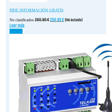
PIDE INFORMACIÓN GRATIS
El
El
260.90
€
250.95
€
No clasificados
(IVA incluido)
precio
precio
Leer más
original
actual
¡OFERTA!
era:
es:
260.90 €.
250.95 €.