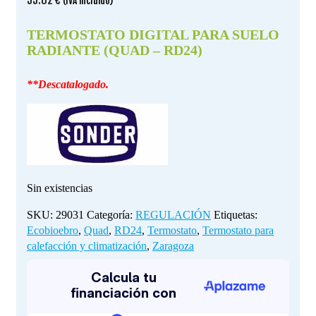
(IVA incluido)
TERMOSTATO DIGITAL PARA SUELO
RADIANTE (QUAD – RD24)
**Descatalogado.
Sin existencias
SKU:
29031
Categoría:
REGULACIÓN
Etiquetas:
Ecobioebro
,
Quad
,
RD24
,
Termostato
,
Termostato para
calefacción y climatización
,
Zaragoza