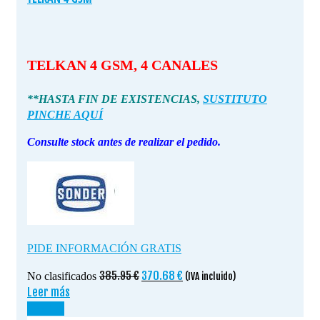
TELKAN 4 GSM, 4 CANALES
**HASTA FIN DE EXISTENCIAS,
SUSTITUTO
PINCHE AQUÍ
Consulte stock antes de realizar el pedido.
PIDE INFORMACIÓN GRATIS
El
El
385.95
€
370.68
€
No clasificados
(IVA incluido)
precio
precio
Leer más
original
actual
¡OFERTA!