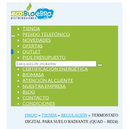
TIENDA
PEDIDO TELEFÓNICO
NOVEDADES
OFERTAS
OUTLET
0
PIDE PRESUPUESTO
SERVICIOS
Buscar
CERTIFICACIÓN ENERGÉTICA
por:
BIOMASA
ATENCIÓN AL CLIENTE
NUESTRA EMPRESA
BLOG
CONTACTO
CONDICIONES
INICIO
»
TIENDA
»
REGULACIÓN
»
TERMOSTATO
DIGITAL PARA SUELO RADIANTE (QUAD – RD24)