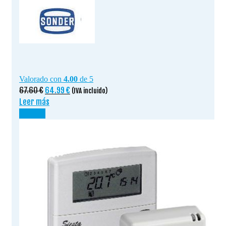
Valorado con
4.00
de 5
El
El
67.60
€
64.99
€
(IVA incluido)
precio
precio
Leer más
original
actual
¡OFERTA!
era:
es:
67.60 €.
64.99 €.