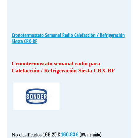
Cronotermostato Semanal Radio Calefacción / Refrigeración
Siesta CRX-RF
Cronotermostato semanal radio para
Calefacción / Refrigeración Siesta CRX-RF
El
El
166.25
€
160.83
€
No clasificados
(IVA incluido)