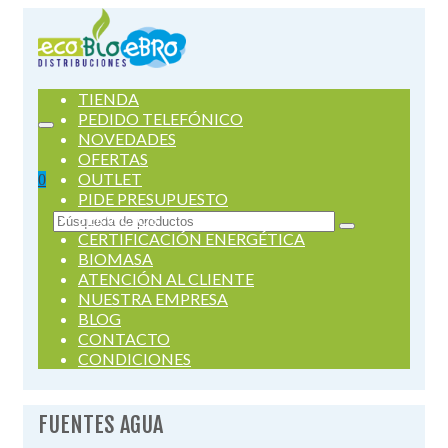
TIENDA
PEDIDO TELEFÓNICO
NOVEDADES
OFERTAS
OUTLET
0
PIDE PRESUPUESTO
SERVICIOS
Buscar
CERTIFICACIÓN ENERGÉTICA
por:
BIOMASA
ATENCIÓN AL CLIENTE
NUESTRA EMPRESA
BLOG
CONTACTO
CONDICIONES
FUENTES AGUA