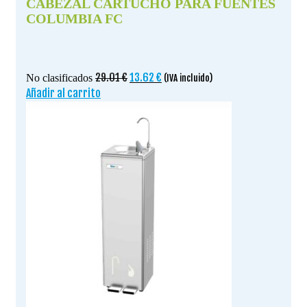
CABEZAL CARTUCHO PARA FUENTES
COLUMBIA FC
El
El
29.01
€
13.62
€
No clasificados
(IVA incluido)
precio
precio
Añadir al carrito
original
actual
era:
es:
29.01 €.
13.62 €.