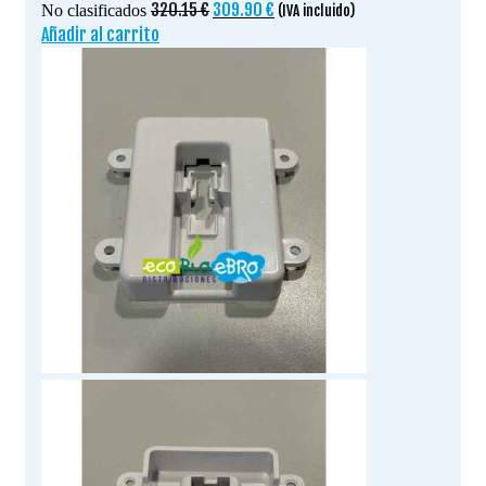
El
El
320.15
€
309.90
€
No clasificados
(IVA incluido)
precio
precio
Añadir al carrito
original
actual
era:
es:
320.15 €.
309.90 €.