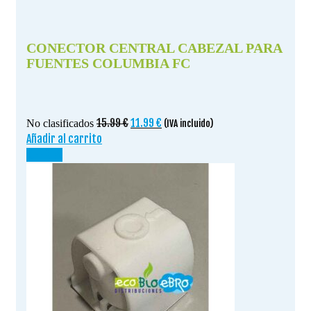
CONECTOR CENTRAL CABEZAL PARA
FUENTES COLUMBIA FC
El
El
15.99
€
11.99
€
No clasificados
(IVA incluido)
precio
precio
Añadir al carrito
original
actual
¡OFERTA!
era:
es:
15.99 €.
11.99 €.