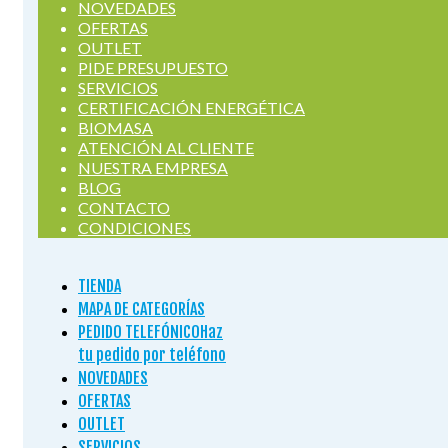
NOVEDADES
OFERTAS
OUTLET
PIDE PRESUPUESTO
SERVICIOS
CERTIFICACIÓN ENERGÉTICA
BIOMASA
ATENCIÓN AL CLIENTE
NUESTRA EMPRESA
BLOG
CONTACTO
CONDICIONES
TIENDA
MAPA DE CATEGORÍAS
PEDIDO TELEFÓNICO
Haz
tu pedido por teléfono
NOVEDADES
OFERTAS
OUTLET
SERVICIOS