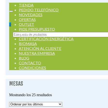
TIENDA
PEDIDO TELEFÓNICO
NOVEDADES
OFERTAS
OUTLET
0
PIDE PRESUPUESTO
SERVICIOS
Buscar
CERTIFICACIÓN ENERGÉTICA
por:
BIOMASA
ATENCIÓN AL CLIENTE
NUESTRA EMPRESA
BLOG
CONTACTO
CONDICIONES
MESAS
Ordenado
Mostrando los 25 resultados
por
los