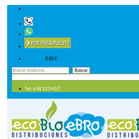
Tel: 634 113 457
Su cesta
-
0.00
€
Buscar
Buscar
por:
Tel: 634 113 457