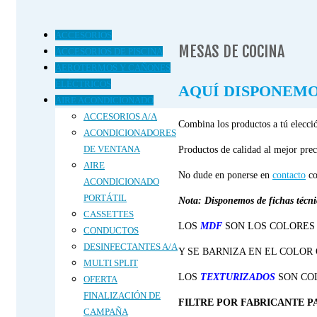
últimos
ACCESORIOS
MESAS DE COCINA
ACCESORIOS DE PISCINA
AEROTERMOS Y CAÑONES
ELÉCTRICOS
AQUÍ DISPONEMO
AIRE ACONDICIONADO
ACCESORIOS A/A
Combina los productos a tú elecci
ACONDICIONADORES
DE VENTANA
Productos de calidad al mejor prec
AIRE
No dude en ponerse en
contacto
co
ACONDICIONADO
PORTÁTIL
Nota: Disponemos de fichas técnic
CASSETTES
LOS
MDF
SON LOS COLORES
CONDUCTOS
DESINFECTANTES A/A
Y SE BARNIZA EN EL COLOR
MULTI SPLIT
LOS
TEXTURIZADOS
SON COL
OFERTA
FINALIZACIÓN DE
FILTRE POR FABRICANTE P
CAMPAÑA