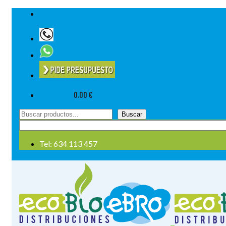
Tel: 634 113 457
Su cesta
-
0.00
€
Buscar
Buscar
por:
Tel: 634 113 457