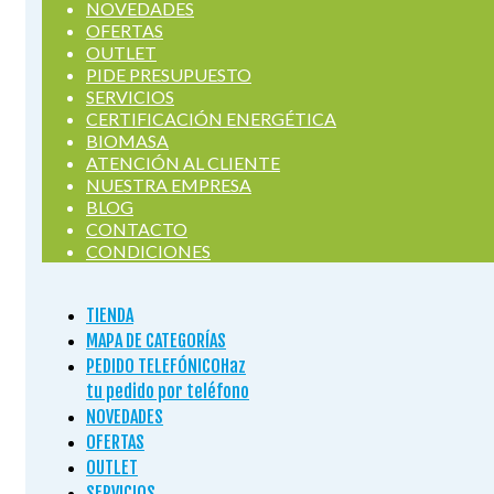
NOVEDADES
OFERTAS
OUTLET
PIDE PRESUPUESTO
SERVICIOS
CERTIFICACIÓN ENERGÉTICA
BIOMASA
ATENCIÓN AL CLIENTE
NUESTRA EMPRESA
BLOG
CONTACTO
CONDICIONES
TIENDA
MAPA DE CATEGORÍAS
PEDIDO TELEFÓNICO
Haz
tu pedido por teléfono
NOVEDADES
OFERTAS
OUTLET
SERVICIOS