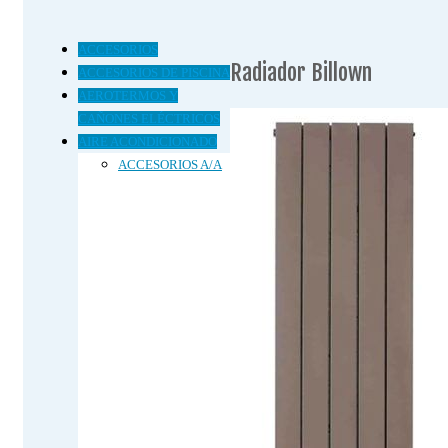
ACCESORIOS
Radiador Billown
ACCESORIOS DE PISCINA
AEROTERMOS Y
CAÑONES ELÉCTRICOS
AIRE ACONDICIONADO
ACCESORIOS A/A