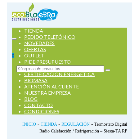
TIENDA
PEDIDO TELEFÓNICO
NOVEDADES
OFERTAS
OUTLET
0
PIDE PRESUPUESTO
SERVICIOS
Buscar
CERTIFICACIÓN ENERGÉTICA
por:
BIOMASA
ATENCIÓN AL CLIENTE
NUESTRA EMPRESA
BLOG
CONTACTO
CONDICIONES
INICIO
»
TIENDA
»
REGULACIÓN
»
Termostato Digital
Radio Calefacción / Refrigeración – Siesta-TA RF