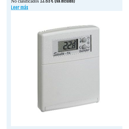
13.65
€
No clasificados
(IVA incluido)
Leer más