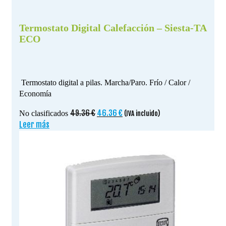
Termostato Digital Calefacción – Siesta-TA
ECO
Termostato digital a pilas. Marcha/Paro. Frío / Calor /
Economía
El
El
49.36
€
46.36
€
No clasificados
(IVA incluido)
precio
precio
Leer más
original
actual
era:
es:
49.36 €.
46.36 €.