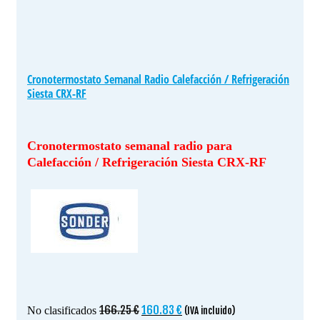
Cronotermostato Semanal Radio Calefacción / Refrigeración
Siesta CRX-RF
Cronotermostato semanal radio para
Calefacción / Refrigeración Siesta CRX-RF
El
El
166.25
€
160.83
€
No clasificados
(IVA incluido)