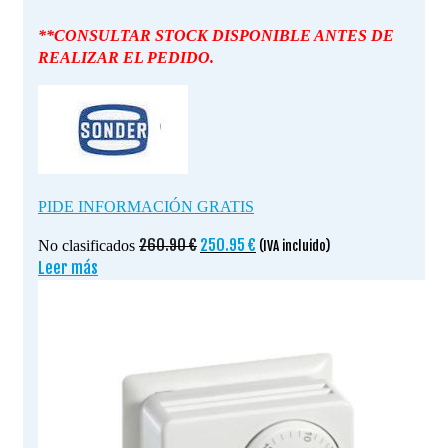
**CONSULTAR STOCK DISPONIBLE ANTES DE
REALIZAR EL PEDIDO.
PIDE INFORMACIÓN GRATIS
El
El
260.90
€
250.95
€
No clasificados
(IVA incluido)
precio
precio
Leer más
original
actual
era:
es:
260.90 €.
250.95 €.