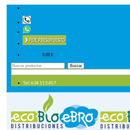
Tel: 634 113 457
Su cesta
-
0.00
€
Buscar
Buscar
por:
Tel: 634 113 457