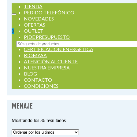
TIENDA
PEDIDO TELEFÓNICO
NOVEDADES
OFERTAS
OUTLET
0
PIDE PRESUPUESTO
SERVICIOS
Buscar
CERTIFICACIÓN ENERGÉTICA
por:
BIOMASA
ATENCIÓN AL CLIENTE
NUESTRA EMPRESA
BLOG
CONTACTO
CONDICIONES
MENAJE
Ordenado
Mostrando los 36 resultados
por
los