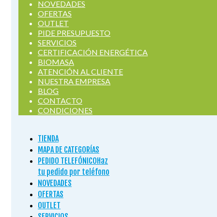
NOVEDADES
OFERTAS
OUTLET
PIDE PRESUPUESTO
SERVICIOS
CERTIFICACIÓN ENERGÉTICA
BIOMASA
ATENCIÓN AL CLIENTE
NUESTRA EMPRESA
BLOG
CONTACTO
CONDICIONES
TIENDA
MAPA DE CATEGORÍAS
PEDIDO TELEFÓNICO
Haz
tu pedido por teléfono
NOVEDADES
OFERTAS
OUTLET
SERVICIOS