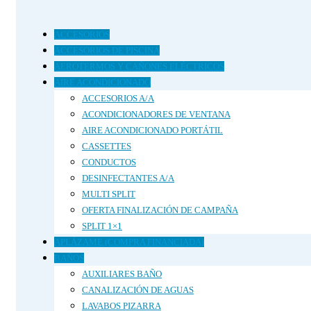
últimos
ACCESORIOS
ACCESORIOS DE PISCINA
AEROTERMOS Y CAÑONES ELÉCTRICOS
AIRE ACONDICIONADO
ACCESORIOS A/A
ACONDICIONADORES DE VENTANA
AIRE ACONDICIONADO PORTÁTIL
CASSETTES
CONDUCTOS
DESINFECTANTES A/A
MULTI SPLIT
OFERTA FINALIZACIÓN DE CAMPAÑA
SPLIT 1×1
APLÁZAME (COMPRA FINANCIADA)
BAÑOS
AUXILIARES BAÑO
CANALIZACIÓN DE AGUAS
LAVABOS PIZARRA