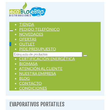
TIENDA
PEDIDO TELEFÓNICO
NOVEDADES
OFERTAS
OUTLET
0
PIDE PRESUPUESTO
SERVICIOS
Buscar
CERTIFICACIÓN ENERGÉTICA
por:
BIOMASA
ATENCIÓN AL CLIENTE
NUESTRA EMPRESA
BLOG
CONTACTO
CONDICIONES
EVAPORATIVOS PORTATILES