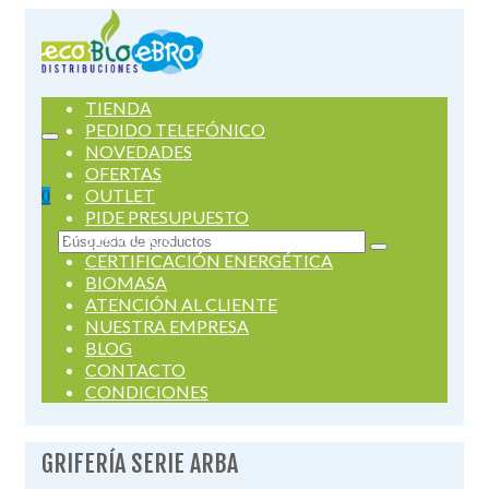
TIENDA
PEDIDO TELEFÓNICO
NOVEDADES
OFERTAS
OUTLET
0
PIDE PRESUPUESTO
SERVICIOS
Buscar
CERTIFICACIÓN ENERGÉTICA
por:
BIOMASA
ATENCIÓN AL CLIENTE
NUESTRA EMPRESA
BLOG
CONTACTO
CONDICIONES
GRIFERÍA SERIE ARBA