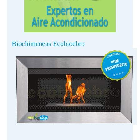
Biochimeneas Ecobioebro