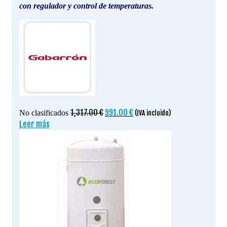
con regulador y control de temperaturas.
El
El
1,317.00
€
991.00
€
No clasificados
(IVA incluido)
precio
precio
Leer más
original
actual
era:
es:
1,317.00 €.
991.00 €.