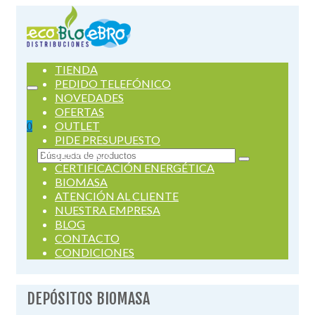
TIENDA
PEDIDO TELEFÓNICO
NOVEDADES
OFERTAS
OUTLET
0
PIDE PRESUPUESTO
SERVICIOS
Buscar
CERTIFICACIÓN ENERGÉTICA
por:
BIOMASA
ATENCIÓN AL CLIENTE
NUESTRA EMPRESA
BLOG
CONTACTO
CONDICIONES
DEPÓSITOS BIOMASA