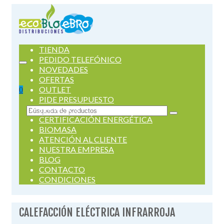
TIENDA
PEDIDO TELEFÓNICO
NOVEDADES
OFERTAS
OUTLET
0
PIDE PRESUPUESTO
SERVICIOS
Buscar
CERTIFICACIÓN ENERGÉTICA
por:
BIOMASA
ATENCIÓN AL CLIENTE
NUESTRA EMPRESA
BLOG
CONTACTO
CONDICIONES
CALEFACCIÓN ELÉCTRICA INFRARROJA