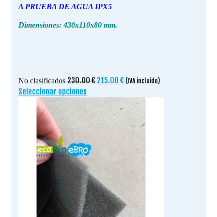
A PRUEBA DE AGUA IPX5
Dimensiones: 430x110x80 mm.
El
El
230.00
€
215.00
€
No clasificados
(IVA incluido)
precio
precio
Seleccionar opciones
Este
original
actual
producto
era:
es:
tiene
230.00 €.
215.00 €.
múltiples
variantes.
Las
opciones
se
pueden
elegir
en
la