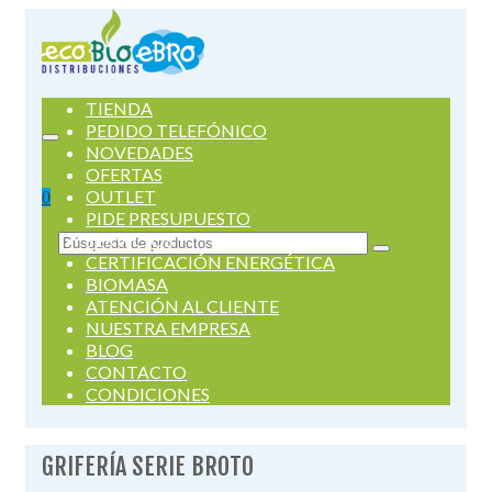
TIENDA
PEDIDO TELEFÓNICO
NOVEDADES
OFERTAS
OUTLET
0
PIDE PRESUPUESTO
SERVICIOS
Buscar
CERTIFICACIÓN ENERGÉTICA
por:
BIOMASA
ATENCIÓN AL CLIENTE
NUESTRA EMPRESA
BLOG
CONTACTO
CONDICIONES
GRIFERÍA SERIE BROTO