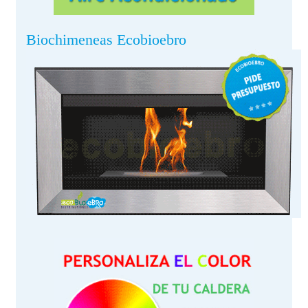
Biochimeneas Ecobioebro