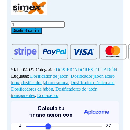
DOSIFICADOR
DE
Añadir al carrito
JABON
DE
ACERO
INOXIDABLE
cantidad
SKU:
04022
Categoría:
DOSIFICADORES DE JABÓN
Etiquetas:
Dosificador de jabon
,
Dosificador jabon acero
inox
,
dosificador jabon espuma
,
Dosificador plástico abs
,
Dosificadores de jabón
,
Dosificadores de jabón
transparentes
,
Ecobioebro