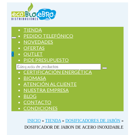
TIENDA
PEDIDO TELEFÓNICO
NOVEDADES
OFERTAS
OUTLET
0
PIDE PRESUPUESTO
SERVICIOS
Buscar
CERTIFICACIÓN ENERGÉTICA
por:
BIOMASA
ATENCIÓN AL CLIENTE
NUESTRA EMPRESA
BLOG
CONTACTO
CONDICIONES
INICIO
»
TIENDA
»
DOSIFICADORES DE JABÓN
»
DOSIFICADOR DE JABON DE ACERO INOXIDABLE