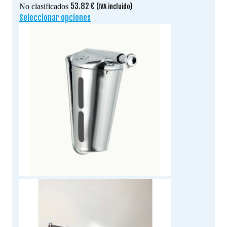
53.82
€
No clasificados
(IVA incluido)
Seleccionar opciones
Este
producto
tiene
múltiples
variantes.
Las
opciones
se
pueden
elegir
en
la
página
de
producto