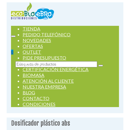
TIENDA
PEDIDO TELEFÓNICO
NOVEDADES
OFERTAS
OUTLET
0
PIDE PRESUPUESTO
SERVICIOS
Buscar
CERTIFICACIÓN ENERGÉTICA
por:
BIOMASA
ATENCIÓN AL CLIENTE
NUESTRA EMPRESA
BLOG
CONTACTO
CONDICIONES
Dosificador plástico abs