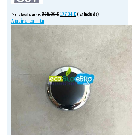
El
El
235.00
€
177.94
€
No clasificados
(IVA incluido)
precio
precio
Añadir al carrito
original
actual
era:
es:
235.00 €.
177.94 €.