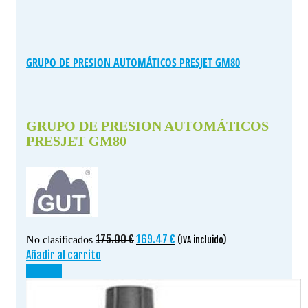
GRUPO DE PRESION AUTOMÁTICOS PRESJET GM80
GRUPO DE PRESION AUTOMÁTICOS
PRESJET GM80
El
El
175.00
€
169.47
€
No clasificados
(IVA incluido)
precio
precio
Añadir al carrito
original
actual
¡OFERTA!
era:
es:
175.00 €.
169.47 €.