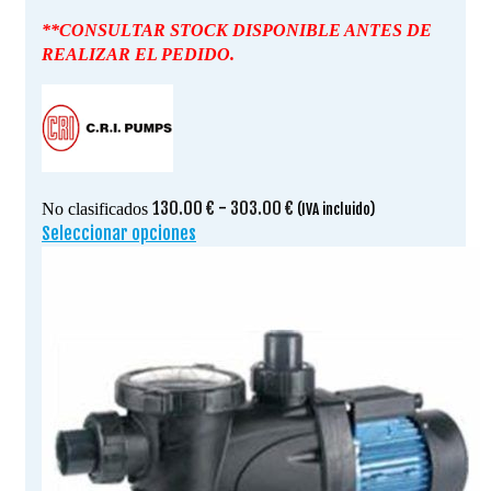
**CONSULTAR STOCK DISPONIBLE ANTES DE
REALIZAR EL PEDIDO.
Rango
130.00
€
-
303.00
€
No clasificados
(IVA incluido)
de
Seleccionar opciones
Este
precios:
producto
desde
tiene
130.00 €
múltiples
hasta
variantes.
303.00 €
Las
opciones
se
pueden
elegir
en