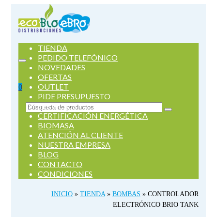
TIENDA
PEDIDO TELEFÓNICO
NOVEDADES
OFERTAS
OUTLET
0
PIDE PRESUPUESTO
SERVICIOS
Buscar
CERTIFICACIÓN ENERGÉTICA
por:
BIOMASA
ATENCIÓN AL CLIENTE
NUESTRA EMPRESA
BLOG
CONTACTO
CONDICIONES
INICIO
»
TIENDA
»
BOMBAS
»
CONTROLADOR
ELECTRÓNICO BRIO TANK