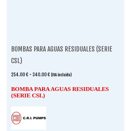
BOMBAS PARA AGUAS RESIDUALES (SERIE
CSL)
Rango
254.00
€
-
340.00
€
(IVA incluido)
de
precios:
BOMBA PARA AGUAS RESIDUALES
desde
(SERIE CSL)
254.00 €
hasta
340.00 €