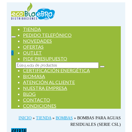
TIENDA
PEDIDO TELEFÓNICO
NOVEDADES
OFERTAS
OUTLET
0
PIDE PRESUPUESTO
SERVICIOS
Buscar
CERTIFICACIÓN ENERGÉTICA
por:
BIOMASA
ATENCIÓN AL CLIENTE
NUESTRA EMPRESA
BLOG
CONTACTO
CONDICIONES
INICIO
»
TIENDA
»
BOMBAS
»
BOMBAS PARA AGUAS
RESIDUALES (SERIE CSL)
¡OFERTA!