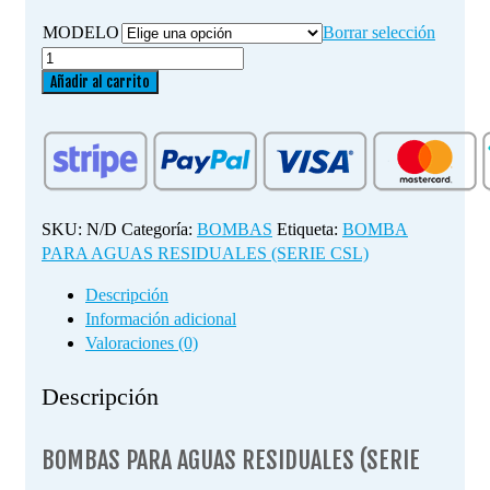
MODELO
Borrar selección
BOMBAS
PARA
Añadir al carrito
AGUAS
RESIDUALES
(SERIE
CSL)
cantidad
SKU:
N/D
Categoría:
BOMBAS
Etiqueta:
BOMBA
PARA AGUAS RESIDUALES (SERIE CSL)
Descripción
Información adicional
Valoraciones (0)
Descripción
BOMBAS PARA AGUAS RESIDUALES (SERIE