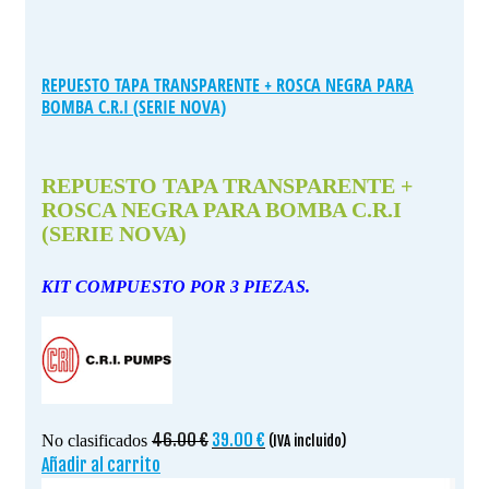
REPUESTO TAPA TRANSPARENTE + ROSCA NEGRA PARA
BOMBA C.R.I (SERIE NOVA)
REPUESTO TAPA TRANSPARENTE +
ROSCA NEGRA PARA BOMBA C.R.I
(SERIE NOVA)
KIT COMPUESTO POR 3 PIEZAS.
El
El
46.00
€
39.00
€
No clasificados
(IVA incluido)
precio
precio
Añadir al carrito
original
actual