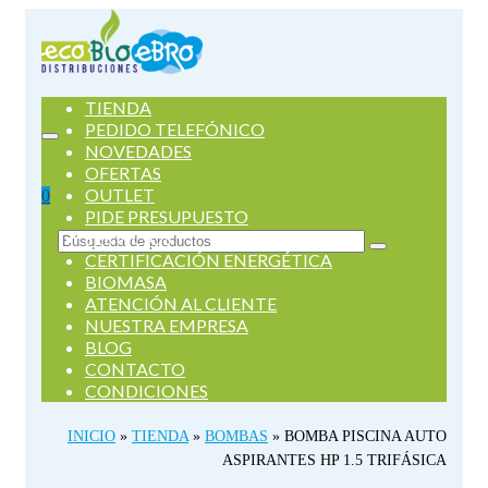
TIENDA
PEDIDO TELEFÓNICO
NOVEDADES
OFERTAS
OUTLET
0
PIDE PRESUPUESTO
SERVICIOS
Buscar
CERTIFICACIÓN ENERGÉTICA
por:
BIOMASA
ATENCIÓN AL CLIENTE
NUESTRA EMPRESA
BLOG
CONTACTO
CONDICIONES
INICIO
»
TIENDA
»
BOMBAS
»
BOMBA PISCINA AUTO
ASPIRANTES HP 1.5 TRIFÁSICA