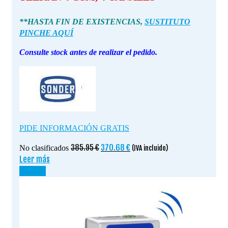
**HASTA FIN DE EXISTENCIAS,
SUSTITUTO
PINCHE AQUÍ
Consulte stock antes de realizar el pedido.
PIDE INFORMACIÓN GRATIS
El
El
385.95
€
370.68
€
No clasificados
(IVA incluido)
precio
precio
Leer más
original
actual
¡OFERTA!
era:
es:
385.95 €.
370.68 €.