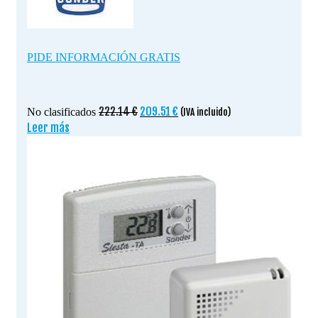
PIDE INFORMACIÓN GRATIS
El
El
222.14
€
209.51
€
No clasificados
(IVA incluido)
precio
precio
Leer más
original
actual
era:
es:
222.14 €.
209.51 €.