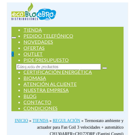
TIENDA
PEDIDO TELEFÓNICO
NOVEDADES
OFERTAS
OUTLET
0
PIDE PRESUPUESTO
SERVICIOS
Buscar
CERTIFICACIÓN ENERGÉTICA
por:
BIOMASA
ATENCIÓN AL CLIENTE
NUESTRA EMPRESA
BLOG
CONTACTO
CONDICIONES
INICIO
»
TIENDA
»
REGULACIÓN
»
Termostato ambiente y
actuador para Fan Coil 3 velocidades + automático
CH130ARFR+CH172DRF (Fantini Cosmi)