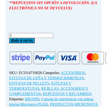
**REPUESTOS SIN OPCIÓN A DEVOLUCIÓN. (LA
ELECTRÓNICA NO SE DEVUELVE)
Consola
de
Añadir al carrito
emergencia
con
antena
interna
Micronova
PL026
SKU:
ECO14710026
Categorías:
ACCESORIOS
,
cantidad
ESTUFAS DE LEÑA Y TERMOCHIMENEAS
,
ESTUFAS DE PELLETS
,
ESTUFAS Y
TERMOESTUFAS
,
REJILLAS, ACCESORIOS Y
COMPLEMENTOS
,
REPUESTOS Y RECAMBIOS
Etiquetas:
BRONPI
,
Consola de emergencia con antena
interna Micronova PL026
,
PRODUCTOS MICRONOVA