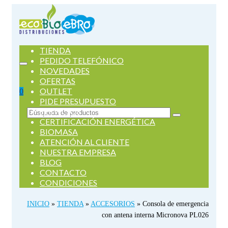
TIENDA
PEDIDO TELEFÓNICO
NOVEDADES
OFERTAS
OUTLET
0
PIDE PRESUPUESTO
SERVICIOS
Buscar
CERTIFICACIÓN ENERGÉTICA
por:
BIOMASA
ATENCIÓN AL CLIENTE
NUESTRA EMPRESA
BLOG
CONTACTO
CONDICIONES
INICIO
»
TIENDA
»
ACCESORIOS
»
Consola de emergencia
con antena interna Micronova PL026