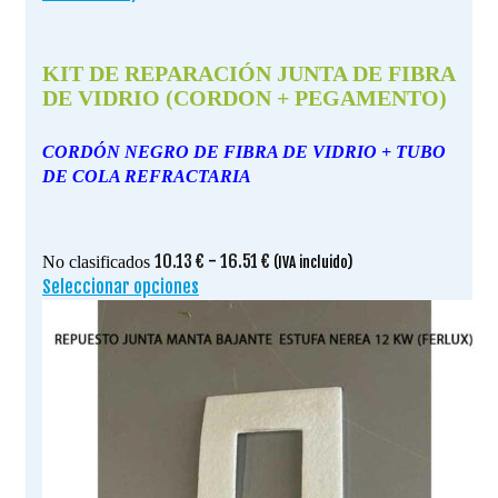
KIT DE REPARACIÓN JUNTA DE FIBRA
DE VIDRIO (CORDON + PEGAMENTO)
CORDÓN NEGRO DE FIBRA DE VIDRIO + TUBO
DE COLA REFRACTARIA
Rango
10.13
€
-
16.51
€
No clasificados
(IVA incluido)
de
Seleccionar opciones
Este
precios:
producto
desde
tiene
10.13 €
múltiples
hasta
variantes.
16.51 €
Las
opciones
se
pueden