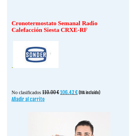
Cronotermostato Semanal Radio
Calefacción Siesta CRXE-RF
.
El
El
110.00
€
106.42
€
No clasificados
(IVA incluido)
precio
precio
Añadir al carrito
original
actual
era:
es:
110.00 €.
106.42 €.