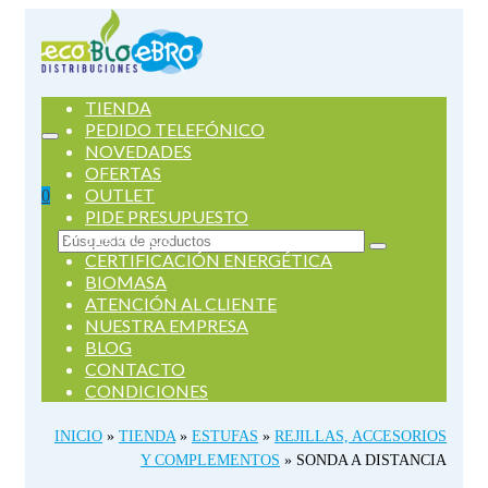
TIENDA
PEDIDO TELEFÓNICO
NOVEDADES
OFERTAS
OUTLET
0
PIDE PRESUPUESTO
SERVICIOS
Buscar
CERTIFICACIÓN ENERGÉTICA
por:
BIOMASA
ATENCIÓN AL CLIENTE
NUESTRA EMPRESA
BLOG
CONTACTO
CONDICIONES
INICIO
»
TIENDA
»
ESTUFAS
»
REJILLAS, ACCESORIOS
Y COMPLEMENTOS
»
SONDA A DISTANCIA