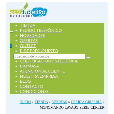
TIENDA
PEDIDO TELEFÓNICO
NOVEDADES
OFERTAS
OUTLET
0
PIDE PRESUPUESTO
SERVICIOS
Buscar
CERTIFICACIÓN ENERGÉTICA
por:
BIOMASA
ATENCIÓN AL CLIENTE
NUESTRA EMPRESA
BLOG
CONTACTO
CONDICIONES
INICIO
»
TIENDA
»
OFERTAS
»
OFERTA GRIFERÍA
»
MONOMANDO LAVABO SERIE CERLER