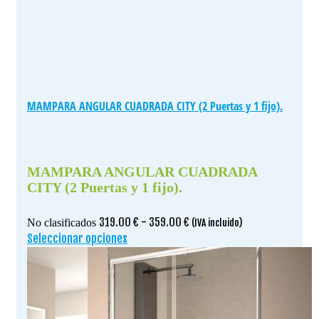
MAMPARA ANGULAR CUADRADA CITY (2 Puertas y 1 fijo).
MAMPARA ANGULAR CUADRADA
CITY (2 Puertas y 1 fijo).
Rango
319.00
€
-
359.00
€
No clasificados
(IVA incluido)
de
Seleccionar opciones
Este
precios:
producto
desde
tiene
319.00 €
múltiples
hasta
variantes.
359.00 €
Las