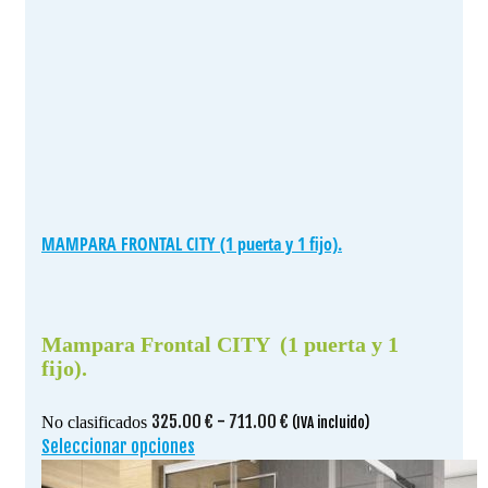
MAMPARA FRONTAL CITY (1 puerta y 1 fijo).
Mampara Frontal CITY (1 puerta y 1
fijo).
Rango
325.00
€
-
711.00
€
No clasificados
(IVA incluido)
de
Seleccionar opciones
Este
precios:
producto