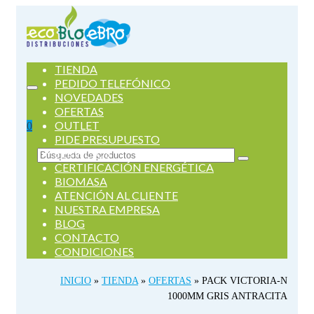
TIENDA
PEDIDO TELEFÓNICO
NOVEDADES
OFERTAS
OUTLET
0
PIDE PRESUPUESTO
SERVICIOS
Buscar
CERTIFICACIÓN ENERGÉTICA
por:
BIOMASA
ATENCIÓN AL CLIENTE
NUESTRA EMPRESA
BLOG
CONTACTO
CONDICIONES
INICIO
»
TIENDA
»
OFERTAS
»
PACK VICTORIA-N
1000MM GRIS ANTRACITA