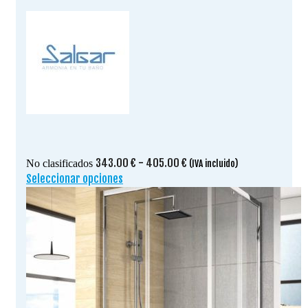
Rango
343.00
€
-
405.00
€
No clasificados
(IVA incluido)
de
Seleccionar opciones
Este
precios:
producto
desde
tiene
343.00 €
múltiples
hasta
variantes.
405.00 €
Las
opciones
se
pueden