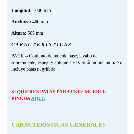
Longitud:
1000 mm
Anchura:
460 mm
Altura:
565 mm
C A R A C T E R Í S T I C A S
PACK – Conjunto de mueble base, lavabo de
sobremueble, espejo y aplique LED. Sifón no incluido. No
incluye patas ni grifería.
SI QUIERES PATAS PARA ESTE MUEBLE
PINCHA
AQUÍ.
CARACTERÍSTICAS GENERALES