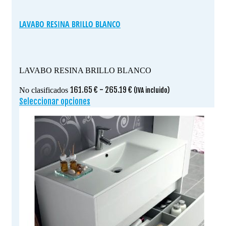
LAVABO RESINA BRILLO BLANCO
LAVABO RESINA BRILLO BLANCO
Rango
161.65
€
-
265.19
€
No clasificados
(IVA incluido)
de
Seleccionar opciones
Este
precios:
producto
desde
tiene
161.65 €
múltiples
hasta
variantes.
265.19 €
Las
opciones
se
pueden
elegir
en
la