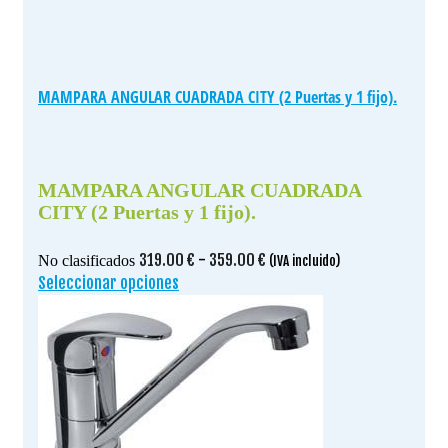
MAMPARA ANGULAR CUADRADA CITY (2 Puertas y 1 fijo).
MAMPARA ANGULAR CUADRADA
CITY (2 Puertas y 1 fijo).
Rango
319.00
€
-
359.00
€
No clasificados
(IVA incluido)
de
Seleccionar opciones
Este
precios:
producto
desde
tiene
319.00 €
múltiples
hasta
variantes.
359.00 €
Las
opciones
se