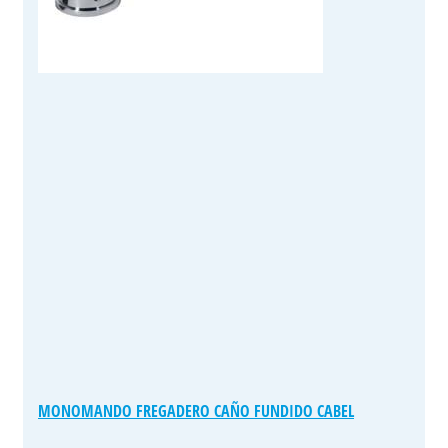
pueden
elegir
en
la
página
de
producto
MONOMANDO FREGADERO CAÑO FUNDIDO CABEL