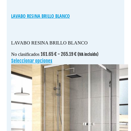
LAVABO RESINA BRILLO BLANCO
LAVABO RESINA BRILLO BLANCO
Rango
161.65
€
-
265.19
€
No clasificados
(IVA incluido)
de
Seleccionar opciones
Este
precios:
producto
desde
tiene
161.65 €
múltiples
hasta
variantes.
265.19 €
Las
opciones
se
pueden
elegir
en