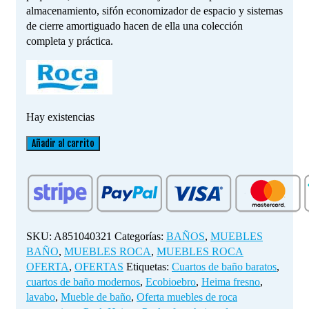
almacenamiento, sifón economizador de espacio y sistemas
de cierre amortiguado hacen de ella una colección
completa y práctica.
Hay existencias
PACK
Añadir al carrito
800MM
HEIMA
FRESNO
cantidad
SKU:
A851040321
Categorías:
BAÑOS
,
MUEBLES
BAÑO
,
MUEBLES ROCA
,
MUEBLES ROCA
OFERTA
,
OFERTAS
Etiquetas:
Cuartos de baño baratos
,
cuartos de baño modernos
,
Ecobioebro
,
Heima fresno
,
lavabo
,
Mueble de baño
,
Oferta muebles de roca