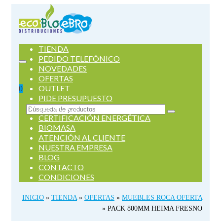
TIENDA
PEDIDO TELEFÓNICO
NOVEDADES
OFERTAS
OUTLET
0
PIDE PRESUPUESTO
SERVICIOS
Buscar
CERTIFICACIÓN ENERGÉTICA
por:
BIOMASA
ATENCIÓN AL CLIENTE
NUESTRA EMPRESA
BLOG
CONTACTO
CONDICIONES
INICIO
»
TIENDA
»
OFERTAS
»
MUEBLES ROCA OFERTA
»
PACK 800MM HEIMA FRESNO