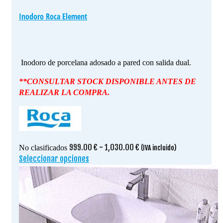
Inodoro Roca Element
Inodoro de porcelana adosado a pared con salida dual.
**CONSULTAR STOCK DISPONIBLE ANTES DE
REALIZAR LA COMPRA.
Rango
999.00
€
-
1,030.00
€
No clasificados
(IVA incluido)
de
Seleccionar opciones
Este
precios:
producto
desde
tiene
999.00 €
múltiples
hasta
variantes.
1,030.00 €
Las