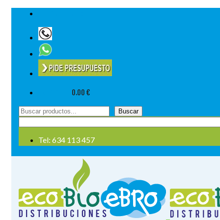
Tel: 634 113 457
Su cesta
-
0.00
€
Buscar
Buscar
por:
Tel: 634 113 457