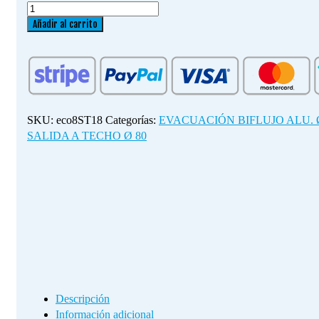
SALIDA
A
Añadir al carrito
TECHO
Ø
80
cantidad
SKU:
eco8ST18
Categorías:
EVACUACIÓN BIFLUJO ALU. 
SALIDA A TECHO Ø 80
Descripción
Información adicional