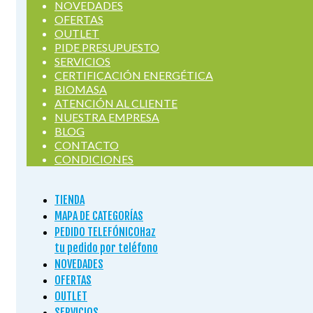
NOVEDADES
OFERTAS
OUTLET
PIDE PRESUPUESTO
SERVICIOS
CERTIFICACIÓN ENERGÉTICA
BIOMASA
ATENCIÓN AL CLIENTE
NUESTRA EMPRESA
BLOG
CONTACTO
CONDICIONES
TIENDA
MAPA DE CATEGORÍAS
PEDIDO TELEFÓNICO
Haz
tu pedido por teléfono
NOVEDADES
OFERTAS
OUTLET
SERVICIOS