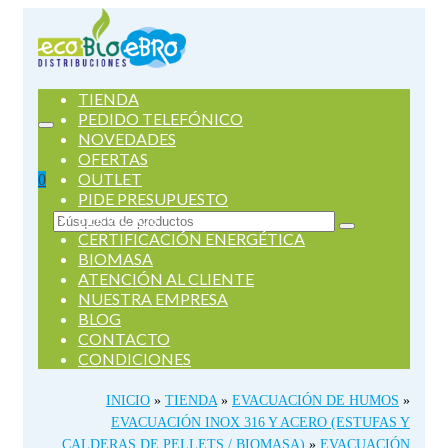
TIENDA
PEDIDO TELEFÓNICO
NOVEDADES
OFERTAS
OUTLET
0
PIDE PRESUPUESTO
SERVICIOS
Buscar
CERTIFICACIÓN ENERGÉTICA
por:
BIOMASA
ATENCIÓN AL CLIENTE
NUESTRA EMPRESA
BLOG
CONTACTO
CONDICIONES
INICIO
»
TIENDA
»
EVACUACIÓN DE HUMOS
»
EVACUACIÓN INOX 316 Y ACERO (ESTUFAS Y
CALDERAS DE PELLETS / BIOMASA)
»
EVACUACIÓN