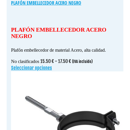
PLAFÓN EMBELLECEDOR ACERO NEGRO
PLAFÓN EMBELLECEDOR ACERO
NEGRO
Plafón embellecedor de material Acero, alta calidad.
Rango
15.50
€
-
17.50
€
No clasificados
(IVA incluido)
de
Seleccionar opciones
Este
precios:
producto
desde
tiene
15.50 €
múltiples
hasta
variantes.
17.50 €
Las
opciones
se
pueden
elegir