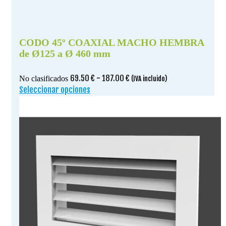
CODO 45º COAXIAL MACHO HEMBRA
de Ø125 a Ø 460 mm
Rango
69.50
€
-
187.00
€
No clasificados
(IVA incluido)
de
Seleccionar opciones
Este
precios:
producto
desde
tiene
69.50 €
múltiples
hasta
variantes.
187.00 €
Las
opciones
se
pueden
elegir
en
la
página