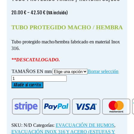
Rango
20.00
€
-
42.50
€
(IVA incluido)
de
precios:
TUBO PROTEGIDO MACHO / HEMBRA
desde
20.00 €
Tubo protegido macho/hembra fabricado en material Inox
hasta
316.
42.50 €
**DESCATALOGADO.
TAMAÑOS EN mm
Borrar selección
TUBO
PROTEGIDO
Añadir al carrito
MACHO
/
HEMBRA
80/100
cantidad
SKU:
N/D
Categorías:
EVACUACIÓN DE HUMOS
,
EVACUACIÓN INOX 316 Y ACERO (ESTUFAS Y