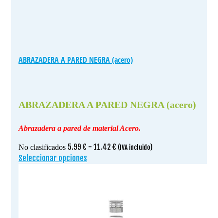
ABRAZADERA A PARED NEGRA (acero)
ABRAZADERA A PARED NEGRA (acero)
Abrazadera a pared de material Acero.
Rango
5.99
€
-
11.42
€
No clasificados
(IVA incluido)
de
Seleccionar opciones
Este
precios:
producto
desde
tiene
5.99 €
múltiples
hasta
variantes.
11.42 €
Las