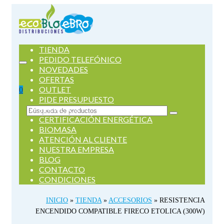
TIENDA
PEDIDO TELEFÓNICO
NOVEDADES
OFERTAS
OUTLET
0
PIDE PRESUPUESTO
SERVICIOS
Buscar
CERTIFICACIÓN ENERGÉTICA
por:
BIOMASA
ATENCIÓN AL CLIENTE
NUESTRA EMPRESA
BLOG
CONTACTO
CONDICIONES
INICIO
»
TIENDA
»
ACCESORIOS
»
RESISTENCIA
ENCENDIDO COMPATIBLE FIRECO ETOLICA (300W)