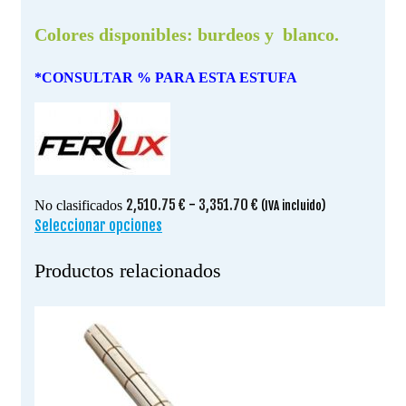
Colores disponibles: burdeos y blanco.
*CONSULTAR % PARA ESTA ESTUFA
Rango
2,510.75
€
-
3,351.70
€
No clasificados
(IVA incluido)
de
Seleccionar opciones
Este
precios:
producto
desde
tiene
Productos relacionados
2,510.75 €
múltiples
hasta
variantes.
3,351.70 €
Las
opciones
se
pueden
elegir