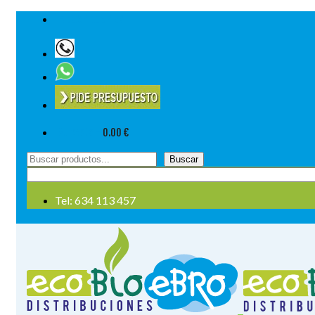
Tel: 634 113 457
Su cesta
-
0.00
€
Buscar
Buscar
por:
Tel: 634 113 457