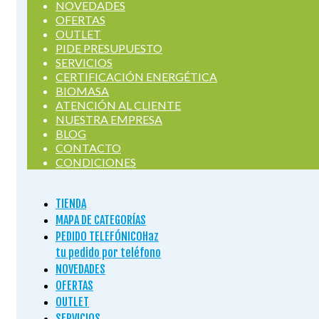
NOVEDADES
OFERTAS
OUTLET
PIDE PRESUPUESTO
SERVICIOS
CERTIFICACIÓN ENERGÉTICA
BIOMASA
ATENCIÓN AL CLIENTE
NUESTRA EMPRESA
BLOG
CONTACTO
CONDICIONES
TIENDA
MAPA DE CATEGORÍAS
PEDIDO TELEFÓNICO
Haz
tu pedido por teléfono
NOVEDADES
OFERTAS
OUTLET
SERVICIOS