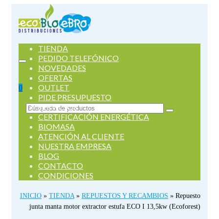
TIENDA
PEDIDO TELEFÓNICO
NOVEDADES
OFERTAS
OUTLET
0
PIDE PRESUPUESTO
SERVICIOS
Buscar
CERTIFICACIÓN ENERGÉTICA
por:
BIOMASA
ATENCIÓN AL CLIENTE
NUESTRA EMPRESA
BLOG
CONTACTO
CONDICIONES
INICIO
»
TIENDA
»
REPUESTOS Y RECAMBIOS
»
Repuesto
junta manta motor extractor estufa ECO I 13,5kw (Ecoforest)