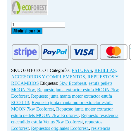
Repuesto
junta
Añadir al carrito
manta
motor
extractor
estufa
ECO
I
SKU:
60310-ECO I
Categorías:
ESTUFAS
,
REJILLAS,
13,5kw
ACCESORIOS Y COMPLEMENTOS
,
REPUESTOS Y
(Ecoforest)
RECAMBIOS
Etiquetas:
5kw Ecoforest
,
estufa pellets
cantidad
MOON 7kw
,
Repuesto junta extractor estufa MOON 7kw
Ecoforest
,
Repuesto junta manta motor extractor estufa
ECO I 13
,
Repuesto junta manta motor extractor estufa
MOON 7kw Ecoforest
,
Repuesto junta motor extractor
estufa pellets MOON 7kw Ecoforest
,
Repuesto resistencia
encendido estufa Venus 7kw Ecoforest
,
repuestos
Ecoforest
,
Repuestos originales Ecoforest.
,
resistencia