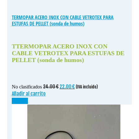
TERMOPAR ACERO INOX CON CABLE VETROTEX PARA
ESTUFAS DE PELLET (sonda de humos)
TTERMOPAR ACERO INOX CON
CABLE VETROTEX PARA ESTUFAS DE
PELLET (sonda de humos)
El
El
24.00
€
22.00
€
No clasificados
(IVA incluido)
precio
precio
Añadir al carrito
original
actual
¡OFERTA!
era:
es:
24.00 €.
22.00 €.