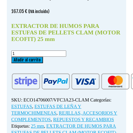
167.05
€
(IVA incluido)
EXTRACTOR DE HUMOS PARA
ESTUFAS DE PELLETS CLAM (MOTOR
ECOFIT) 25 mm
EXTRACTOR
DE
Añadir al carrito
HUMOS
PARA
ESTUFAS
DE
PELLETS
CLAM
SKU:
ECO14706007/VFC3A23-CLAM
Categorías:
(MOTOR
ESTUFAS
,
ESTUFAS DE LEÑA Y
ECOFIT)
TERMOCHIMENEAS
,
REJILLAS, ACCESORIOS Y
25
COMPLEMENTOS
,
REPUESTOS Y RECAMBIOS
mm
Etiquetas:
25 mm
,
EXTRACTOR DE HUMOS PARA
cantidad
ESTUFAS DE PELLETS CLAM (MOTOR ECOFIT)