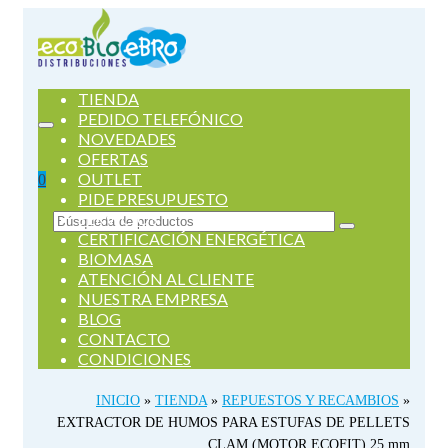
TIENDA
PEDIDO TELEFÓNICO
NOVEDADES
OFERTAS
OUTLET
0
PIDE PRESUPUESTO
SERVICIOS
Buscar
CERTIFICACIÓN ENERGÉTICA
por:
BIOMASA
ATENCIÓN AL CLIENTE
NUESTRA EMPRESA
BLOG
CONTACTO
CONDICIONES
INICIO
»
TIENDA
»
REPUESTOS Y RECAMBIOS
»
EXTRACTOR DE HUMOS PARA ESTUFAS DE PELLETS
CLAM (MOTOR ECOFIT) 25 mm