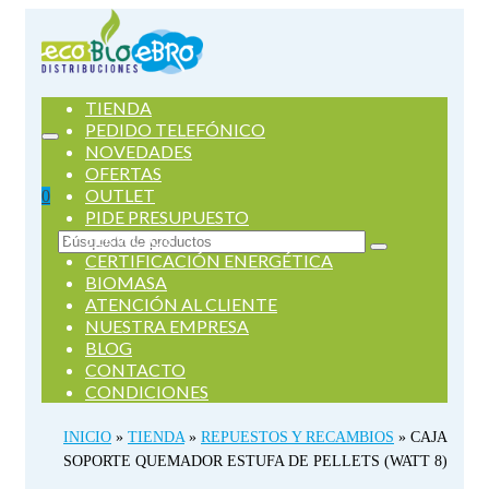
TIENDA
PEDIDO TELEFÓNICO
NOVEDADES
OFERTAS
OUTLET
0
PIDE PRESUPUESTO
SERVICIOS
Buscar
CERTIFICACIÓN ENERGÉTICA
por:
BIOMASA
ATENCIÓN AL CLIENTE
NUESTRA EMPRESA
BLOG
CONTACTO
CONDICIONES
INICIO
»
TIENDA
»
REPUESTOS Y RECAMBIOS
»
CAJA
SOPORTE QUEMADOR ESTUFA DE PELLETS (WATT 8)