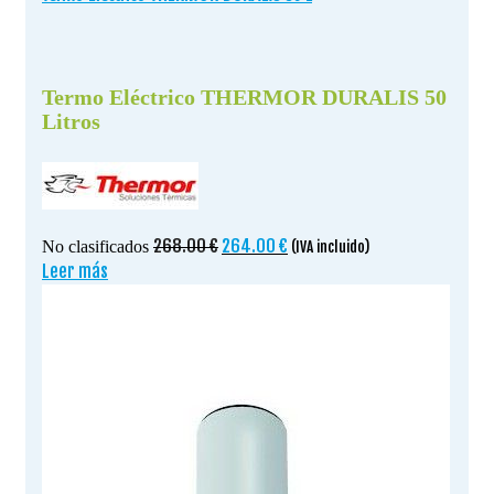
Termo Eléctrico THERMOR DURALIS 50
Litros
El
El
268.00
€
264.00
€
No clasificados
(IVA incluido)
precio
precio
Leer más
original
actual
era:
es:
268.00 €.
264.00 €.