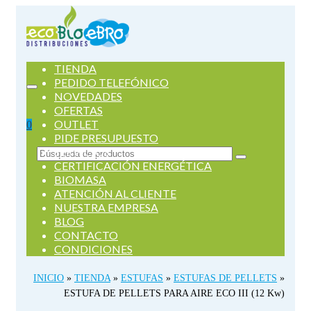
TIENDA
PEDIDO TELEFÓNICO
NOVEDADES
OFERTAS
OUTLET
0
PIDE PRESUPUESTO
SERVICIOS
Buscar
CERTIFICACIÓN ENERGÉTICA
por:
BIOMASA
ATENCIÓN AL CLIENTE
NUESTRA EMPRESA
BLOG
CONTACTO
CONDICIONES
INICIO
»
TIENDA
»
ESTUFAS
»
ESTUFAS DE PELLETS
»
ESTUFA DE PELLETS PARA AIRE ECO III (12 Kw)