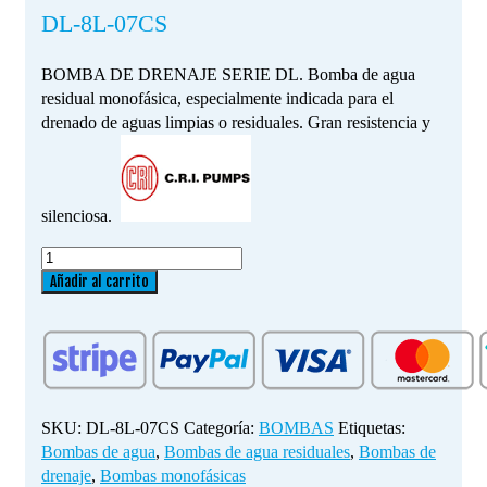
DL-8L-07CS
BOMBA DE DRENAJE SERIE DL. Bomba de agua
residual monofásica, especialmente indicada para el
drenado de aguas limpias o residuales. Gran resistencia y
silenciosa.
Bombas
de
Añadir al carrito
Agua
Residuales
DL-
8L-
07CS
cantidad
SKU:
DL-8L-07CS
Categoría:
BOMBAS
Etiquetas:
Bombas de agua
,
Bombas de agua residuales
,
Bombas de
drenaje
,
Bombas monofásicas