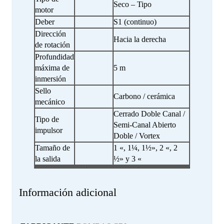
Seco – Tipo
motor
Deber
S1 (continuo)
Dirección
Hacia la derecha
de rotación
Profundidad
máxima de
5 m
inmersión
Sello
Carbono / cerámica
mecánico
Cerrado Doble Canal /
Tipo de
Semi-Canal Abierto
impulsor
Doble / Vortex
Tamaño de
1 «, 1¼, 1½», 2 «, 2
la salida
½» y 3 «
Información adicional