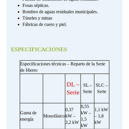
Fosas sépticas.
Bombeo de aguas residuales municipales.
Túneles y minas
Fábricas de cuero y piel.
ESPECIFICACIONES
Especificaciones técnicas – Reparto de la Serie
de Hierro
DL –
SL –
SLC –
Serie
Serie
Serie
0,55
0,37
1,1 kW
Gama de
kW –
Monofásico
kW –
– 1,8
energía
1,5
2,2 kW
kW
kW