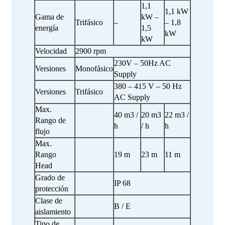
1,1
1,1 kW
Gama de
kW –
Trifásico
–
– 1,8
energía
1,5
kW
kW
Velocidad
2900 rpm
230V – 50Hz AC
Versiones
Monofásico
Supply
380 – 415 V – 50 Hz
Versiones
Trifásico
AC Supply
Max.
40 m3 /
20 m3
22 m3 /
Rango de
h
/ h
h
flujo
Max.
Rango
19 m
23 m
11 m
Head
Grado de
IP 68
protección
Clase de
B / E
aislamiento
Tipo de