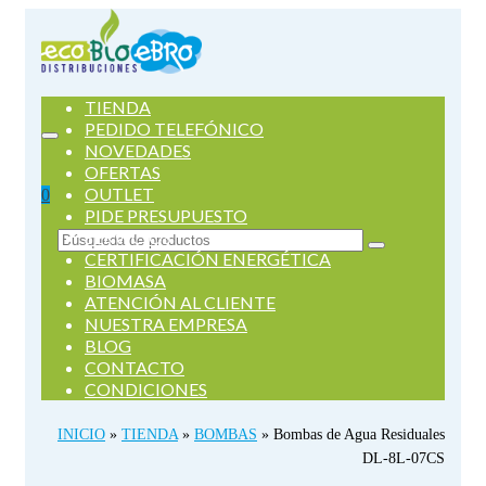
TIENDA
PEDIDO TELEFÓNICO
NOVEDADES
OFERTAS
OUTLET
0
PIDE PRESUPUESTO
SERVICIOS
Buscar
CERTIFICACIÓN ENERGÉTICA
por:
BIOMASA
ATENCIÓN AL CLIENTE
NUESTRA EMPRESA
BLOG
CONTACTO
CONDICIONES
INICIO
»
TIENDA
»
BOMBAS
»
Bombas de Agua Residuales
DL-8L-07CS