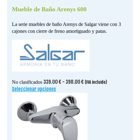
Mueble de Baño Arenys 600
La serie muebles de baño Arenys de Salgar viene con 3
cajones con cierre de freno amortiguado y patas.
Rango
339.00
€
-
398.00
€
No clasificados
(IVA incluido)
de
Seleccionar opciones
Este
precios:
producto
desde
tiene
339.00 €
múltiples
hasta
variantes.
398.00 €
Las
opciones
se