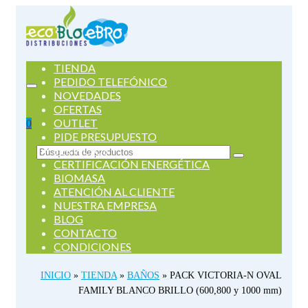
TIENDA
PEDIDO TELEFÓNICO
NOVEDADES
OFERTAS
OUTLET
0
PIDE PRESUPUESTO
SERVICIOS
Buscar
CERTIFICACIÓN ENERGÉTICA
por:
BIOMASA
ATENCIÓN AL CLIENTE
NUESTRA EMPRESA
BLOG
CONTACTO
CONDICIONES
INICIO
»
TIENDA
»
BAÑOS
»
PACK VICTORIA-N OVAL
FAMILY BLANCO BRILLO (600,800 y 1000 mm)