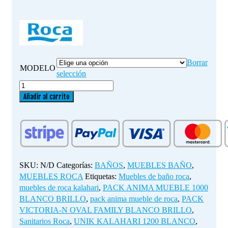
hasta
503.24 €
Borrar
MODELO
selección
PACK
VICTORIA-
Añadir al carrito
N
OVAL
FAMILY
BLANCO
BRILLO
(600,800
SKU:
N/D
Categorías:
BAÑOS
,
MUEBLES BAÑO
,
y
MUEBLES ROCA
Etiquetas:
Muebles de baño roca
,
1000
muebles de roca kalahari
,
PACK ANIMA MUEBLE 1000
mm)
BLANCO BRILLO
,
pack anima mueble de roca
,
PACK
cantidad
VICTORIA-N OVAL FAMILY BLANCO BRILLO
,
Sanitarios Roca
,
UNIK KALAHARI 1200 BLANCO
,