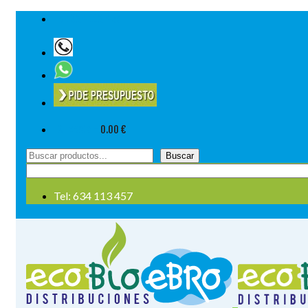
Tel: 634 113 457
Su cesta
-
0.00
€
Buscar
Buscar
por:
Tel: 634 113 457