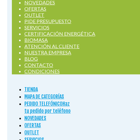
NOVEDADES
OFERTAS
OUTLET
PIDE PRESUPUESTO
SERVICIOS
CERTIFICACIÓN ENERGÉTICA
BIOMASA
ATENCIÓN AL CLIENTE
NUESTRA EMPRESA
BLOG
CONTACTO
CONDICIONES
TIENDA
MAPA DE CATEGORÍAS
PEDIDO TELEFÓNICO
Haz
tu pedido por teléfono
NOVEDADES
OFERTAS
OUTLET
SERVICIOS