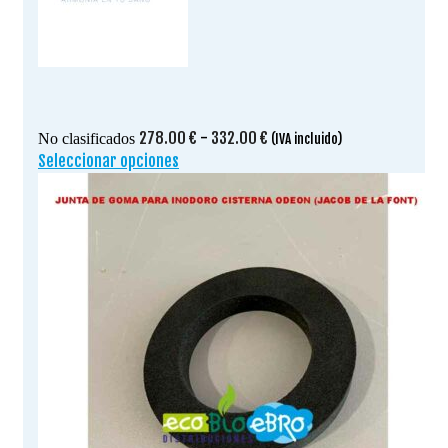
Rango
278.00
€
-
332.00
€
No clasificados
(IVA incluido)
de
Seleccionar opciones
Este
precios:
producto
desde
tiene
278.00 €
múltiples
hasta
variantes.
332.00 €
Las
opciones
se
pueden
elegir
en
la
página
de