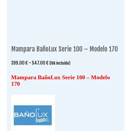
Mampara BañoLux Serie 100 – Modelo 170
Rango
399.00
€
-
547.00
€
(IVA incluido)
de
precios:
Mampara BañoLux Serie 100 – Modelo
desde
170
399.00 €
hasta
547.00 €