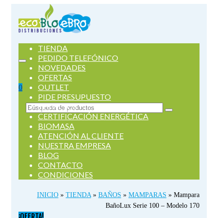
TIENDA
PEDIDO TELEFÓNICO
NOVEDADES
OFERTAS
OUTLET
0
PIDE PRESUPUESTO
SERVICIOS
Buscar
CERTIFICACIÓN ENERGÉTICA
por:
BIOMASA
ATENCIÓN AL CLIENTE
NUESTRA EMPRESA
BLOG
CONTACTO
CONDICIONES
INICIO
»
TIENDA
»
BAÑOS
»
MAMPARAS
»
Mampara
BañoLux Serie 100 – Modelo 170
¡OFERTA!