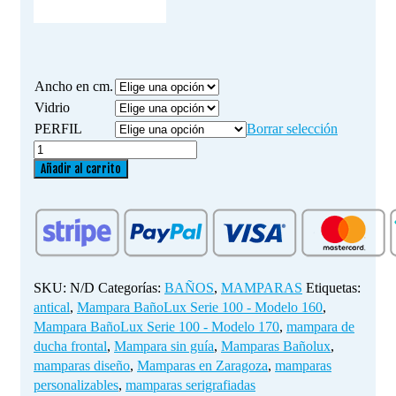
Ancho en cm.
Vidrio
PERFIL
Borrar selección
Mampara
BañoLux
Añadir al carrito
Serie
100
-
Modelo
170
cantidad
SKU:
N/D
Categorías:
BAÑOS
,
MAMPARAS
Etiquetas:
antical
,
Mampara BañoLux Serie 100 - Modelo 160
,
Mampara BañoLux Serie 100 - Modelo 170
,
mampara de
ducha frontal
,
Mampara sin guía
,
Mamparas Bañolux
,
mamparas diseño
,
Mamparas en Zaragoza
,
mamparas
personalizables
,
mamparas serigrafiadas