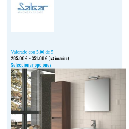
Valorado con
5.00
de 5
Rango
285.00
€
-
351.00
€
(IVA incluido)
de
Seleccionar opciones
Este
precios:
producto
desde
tiene
285.00 €
múltiples
hasta
variantes.
351.00 €
Las
opciones
se
pueden
elegir
en