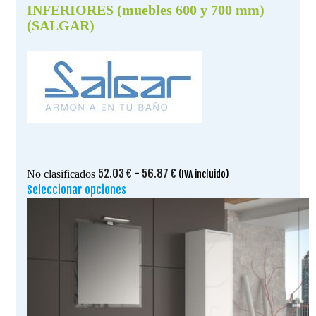
INFERIORES (muebles 600 y 700 mm)
(SALGAR)
Rango
52.03
€
-
56.87
€
No clasificados
(IVA incluido)
de
Seleccionar opciones
Este
precios:
producto
desde
tiene
52.03 €
múltiples
hasta
variantes.
56.87 €
Las
opciones
se
pueden