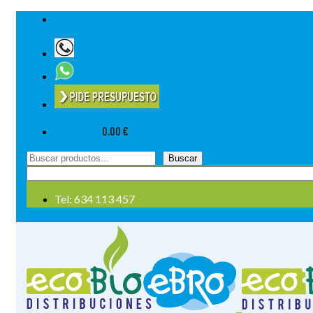
Tel: 634 113 457
Su cesta
-
0.00
€
Buscar
Buscar
por:
Tel: 634 113 457