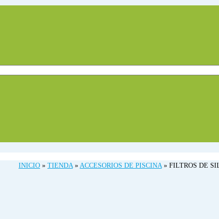
INICIO
»
TIENDA
»
ACCESORIOS DE PISCINA
»
FILTROS DE SI