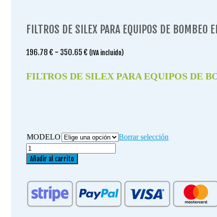
FILTROS DE SILEX PARA EQUIPOS DE BOMBEO E
Rango
196.78
€
-
350.65
€
(IVA incluido)
de
precios:
FILTROS DE SILEX PARA EQUIPOS DE B
desde
196.78 €
hasta
350.65 €
MODELO
Borrar selección
FILTROS
DE
Añadir al carrito
SILEX
PARA
EQUIPOS
DE
BOMBEO