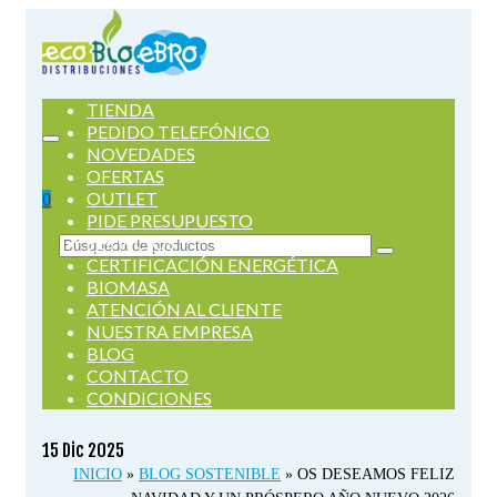
TIENDA
PEDIDO TELEFÓNICO
NOVEDADES
OFERTAS
OUTLET
0
PIDE PRESUPUESTO
SERVICIOS
Buscar
CERTIFICACIÓN ENERGÉTICA
por:
BIOMASA
ATENCIÓN AL CLIENTE
NUESTRA EMPRESA
BLOG
CONTACTO
CONDICIONES
15
Dic 2025
INICIO
»
BLOG SOSTENIBLE
»
OS DESEAMOS FELIZ