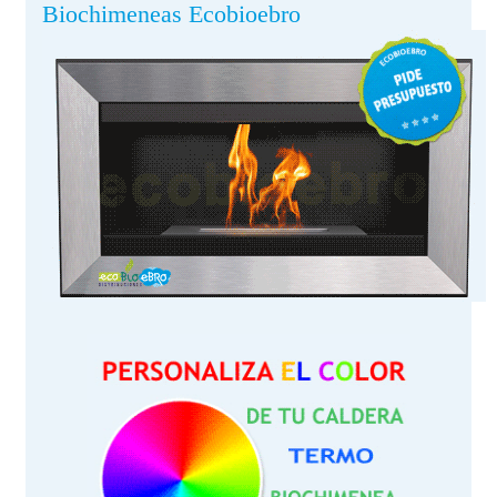
Biochimeneas Ecobioebro