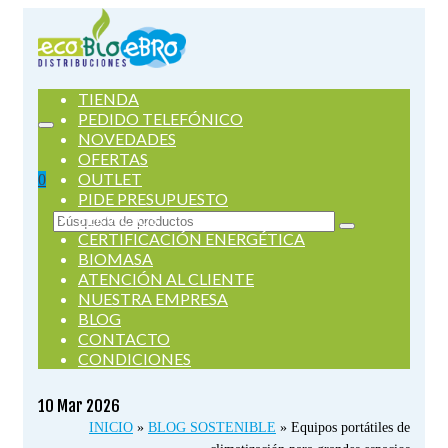
TIENDA
PEDIDO TELEFÓNICO
NOVEDADES
OFERTAS
OUTLET
0
PIDE PRESUPUESTO
SERVICIOS
Buscar
CERTIFICACIÓN ENERGÉTICA
por:
BIOMASA
ATENCIÓN AL CLIENTE
NUESTRA EMPRESA
BLOG
CONTACTO
CONDICIONES
10
Mar 2026
INICIO
»
BLOG SOSTENIBLE
»
Equipos portátiles de