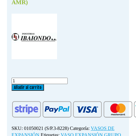
AMR)
VASO
EXPANSIÓN
Añadir al carrito
GRUPO
DE
PRESIÓN
IBAIONDO
50
LITROS
SKU:
01050021 (S/P.3-8228)
Categoría:
VASOS DE
(serie
EXPANSIÓN
Etiquetas:
VASO EXPANSIÓN GRUPO