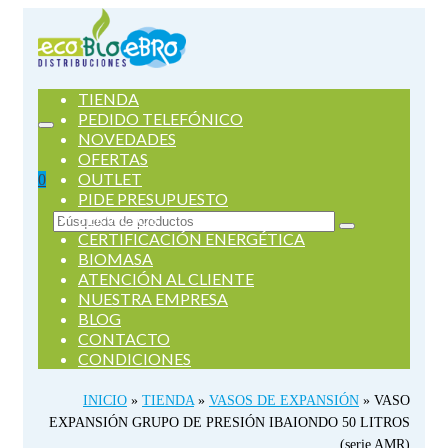
TIENDA
PEDIDO TELEFÓNICO
NOVEDADES
OFERTAS
OUTLET
0
PIDE PRESUPUESTO
SERVICIOS
Buscar
CERTIFICACIÓN ENERGÉTICA
por:
BIOMASA
ATENCIÓN AL CLIENTE
NUESTRA EMPRESA
BLOG
CONTACTO
CONDICIONES
INICIO
»
TIENDA
»
VASOS DE EXPANSIÓN
»
VASO
EXPANSIÓN GRUPO DE PRESIÓN IBAIONDO 50 LITROS
(serie AMR)