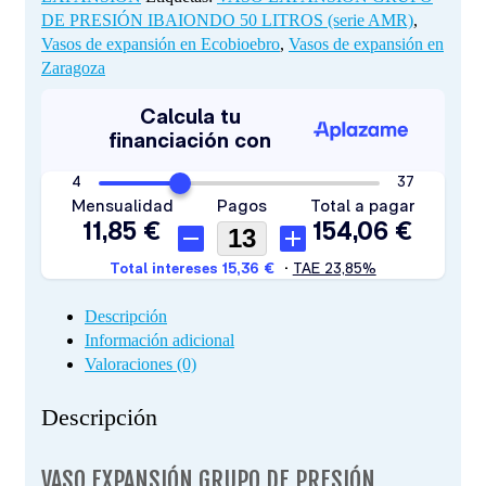
AMR)
DE PRESIÓN IBAIONDO 50 LITROS (serie AMR)
,
cantidad
Vasos de expansión en Ecobioebro
,
Vasos de expansión en
Zaragoza
Descripción
Información adicional
Valoraciones (0)
Descripción
VASO EXPANSIÓN GRUPO DE PRESIÓN