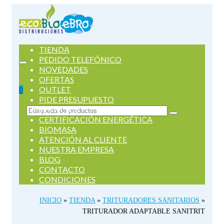
TIENDA
PEDIDO TELEFÓNICO
NOVEDADES
OFERTAS
OUTLET
0
PIDE PRESUPUESTO
SERVICIOS
Buscar
CERTIFICACIÓN ENERGÉTICA
por:
BIOMASA
ATENCIÓN AL CLIENTE
NUESTRA EMPRESA
BLOG
CONTACTO
CONDICIONES
INICIO
»
TIENDA
»
TRITURADORES SANITARIOS
»
TRITURADOR ADAPTABLE SANITRIT