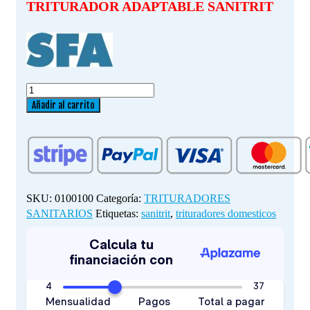
TRITURADOR ADAPTABLE SANITRIT
TRITURADOR
ADAPTABLE
Añadir al carrito
SANITRIT
cantidad
SKU:
0100100
Categoría:
TRITURADORES
SANITARIOS
Etiquetas:
sanitrit
,
trituradores domesticos