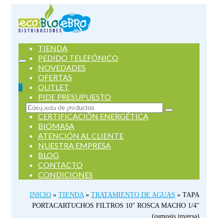
TIENDA
PEDIDO TELEFÓNICO
NOVEDADES
OFERTAS
OUTLET
0
PIDE PRESUPUESTO
SERVICIOS
Buscar
CERTIFICACIÓN ENERGÉTICA
por:
BIOMASA
ATENCIÓN AL CLIENTE
NUESTRA EMPRESA
BLOG
CONTACTO
CONDICIONES
INICIO
»
TIENDA
»
TRATAMIENTO DE AGUAS
»
TAPA
PORTACARTUCHOS FILTROS 10″ ROSCA MACHO 1/4″
(osmosis inversa)