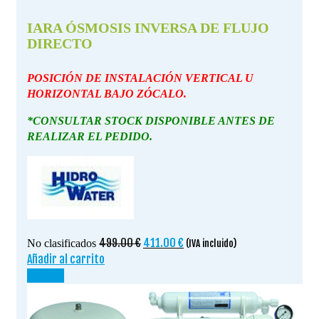
IARA ÓSMOSIS INVERSA DE FLUJO
DIRECTO
POSICIÓN DE INSTALACIÓN VERTICAL U
HORIZONTAL BAJO ZÓCALO.
*CONSULTAR STOCK DISPONIBLE ANTES DE
REALIZAR EL PEDIDO.
El
El
499.00
€
411.00
€
No clasificados
(IVA incluido)
precio
precio
Añadir al carrito
original
actual
¡OFERTA!
era:
es:
499.00 €.
411.00 €.