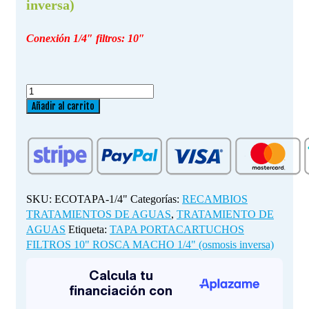
inversa)
Conexión 1/4″ filtros: 10″
TAPA
PORTACARTUCHOS
Añadir al carrito
FILTROS
10"
ROSCA
MACHO
1/4"
(osmosis
SKU:
ECOTAPA-1/4"
Categorías:
RECAMBIOS
inversa)
TRATAMIENTOS DE AGUAS
,
TRATAMIENTO DE
cantidad
AGUAS
Etiqueta:
TAPA PORTACARTUCHOS
FILTROS 10" ROSCA MACHO 1/4" (osmosis inversa)