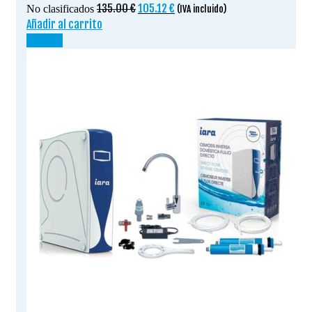
El
El
135.00
€
105.12
€
No clasificados
(IVA incluido)
precio
precio
Añadir al carrito
original
actual
¡OFERTA!
era:
es:
135.00 €.
105.12 €.