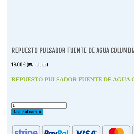
REPUESTO PULSADOR FUENTE DE AGUA COLUMBIA
19.00
€
(IVA incluido)
REPUESTO PULSADOR FUENTE DE AGUA C
REPUESTO
PULSADOR
Añadir al carrito
FUENTE
DE
AGUA