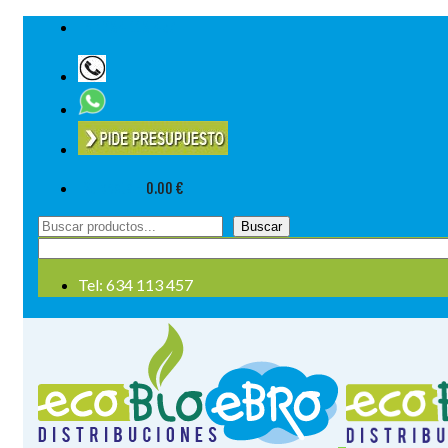
Tel: 634 113 457
Su cesta
-
0.00
€
Buscar
Buscar
por:
Tel: 634 113 457