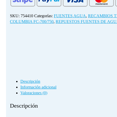
COLUMBIA
FC-
700/750
SKU:
754410
Categorías:
FUENTES AGUA
,
RECAMBIOS T
cantidad
COLUMBIA FC-700/750
,
REPUESTOS FUENTES DE AG
Descripción
Información adicional
Valoraciones (0)
Descripción