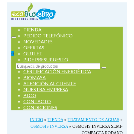
TIENDA
PEDIDO TELEFÓNICO
NOVEDADES
OFERTAS
OUTLET
0
PIDE PRESUPUESTO
SERVICIOS
Buscar
CERTIFICACIÓN ENERGÉTICA
por:
BIOMASA
ATENCIÓN AL CLIENTE
NUESTRA EMPRESA
BLOG
CONTACTO
CONDICIONES
INICIO
»
TIENDA
»
TRATAMIENTO DE AGUAS
»
OSMOSIS INVERSA
»
OSMOSIS INVERSA SEMI-
COMPACTA RODANO