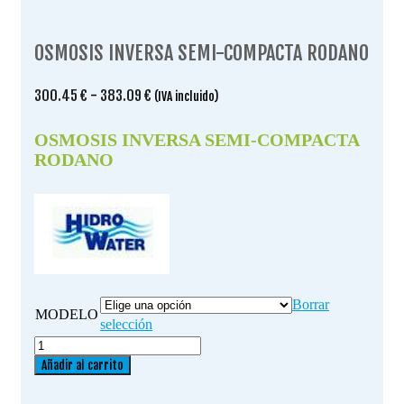
OSMOSIS INVERSA SEMI-COMPACTA RODANO
Rango
300.45
€
-
383.09
€
(IVA incluido)
de
precios:
OSMOSIS INVERSA SEMI-COMPACTA
desde
RODANO
300.45 €
hasta
383.09 €
Borrar
MODELO
selección
OSMOSIS
INVERSA
Añadir al carrito
SEMI-
COMPACTA