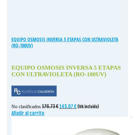
EQUIPO OSMOSIS INVERSA 5 ETAPAS CON ULTRAVIOLETA
(RO-100UV)
EQUIPO OSMOSIS INVERSA 5 ETAPAS
CON ULTRAVIOLETA (RO-100UV)
El
El
176.73
€
145.87
€
No clasificados
(IVA incluido)
precio
precio
Añadir al carrito
original
actual
era:
es:
176.73 €.
145.87 €.