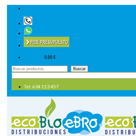
Tel: 634 113 457
Su cesta
-
0.00
€
Buscar
Buscar
por:
Tel: 634 113 457