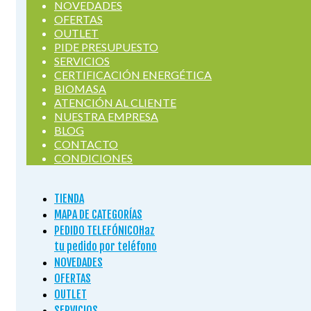
NOVEDADES
OFERTAS
OUTLET
PIDE PRESUPUESTO
SERVICIOS
CERTIFICACIÓN ENERGÉTICA
BIOMASA
ATENCIÓN AL CLIENTE
NUESTRA EMPRESA
BLOG
CONTACTO
CONDICIONES
TIENDA
MAPA DE CATEGORÍAS
PEDIDO TELEFÓNICO
Haz
tu pedido por teléfono
NOVEDADES
OFERTAS
OUTLET
SERVICIOS