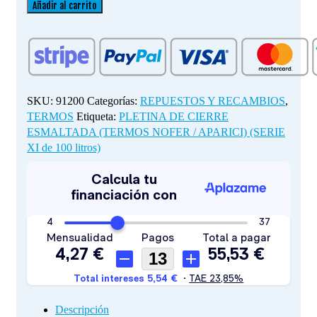
DE
Añadir al carrito
CIERRE
ESMALTADA
(TERMOS
NOFER
/
APARICI)
SKU:
91200
Categorías:
REPUESTOS Y RECAMBIOS
,
(SERIE
TERMOS
Etiqueta:
PLETINA DE CIERRE
XI
ESMALTADA (TERMOS NOFER / APARICI) (SERIE
de
XI de 100 litros)
100
litros)
cantidad
Descripción