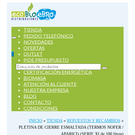
TIENDA
PEDIDO TELEFÓNICO
NOVEDADES
OFERTAS
OUTLET
0
PIDE PRESUPUESTO
SERVICIOS
Buscar
CERTIFICACIÓN ENERGÉTICA
por:
BIOMASA
ATENCIÓN AL CLIENTE
NUESTRA EMPRESA
BLOG
CONTACTO
CONDICIONES
INICIO
»
TIENDA
»
REPUESTOS Y RECAMBIOS
»
PLETINA DE CIERRE ESMALTADA (TERMOS NOFER /
APARICI) (SERIE XI de 100 litros)