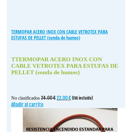
TERMOPAR ACERO INOX CON CABLE VETROTEX PARA
ESTUFAS DE PELLET (sonda de humos)
TTERMOPAR ACERO INOX CON
CABLE VETROTEX PARA ESTUFAS DE
PELLET (sonda de humos)
El
El
24.00
€
22.00
€
No clasificados
(IVA incluido)
precio
precio
Añadir al carrito
original
actual
era:
es:
24.00 €.
22.00 €.