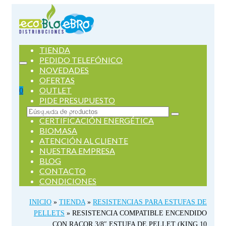
TIENDA
PEDIDO TELEFÓNICO
NOVEDADES
OFERTAS
OUTLET
0
PIDE PRESUPUESTO
SERVICIOS
Buscar
CERTIFICACIÓN ENERGÉTICA
por:
BIOMASA
ATENCIÓN AL CLIENTE
NUESTRA EMPRESA
BLOG
CONTACTO
CONDICIONES
INICIO
»
TIENDA
»
RESISTENCIAS PARA ESTUFAS DE
PELLETS
»
RESISTENCIA COMPATIBLE ENCENDIDO
CON RACOR 3/8″ ESTUFA DE PELLET (KING 10