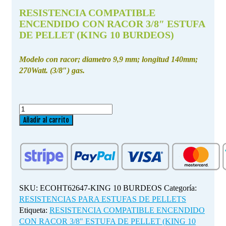
RESISTENCIA COMPATIBLE
ENCENDIDO CON RACOR 3/8″ ESTUFA
DE PELLET (KING 10 BURDEOS)
Modelo con racor; diametro 9,9 mm; longitud 140mm;
270Watt. (3/8″) gas.
RESISTENCIA
COMPATIBLE
Añadir al carrito
ENCENDIDO
CON
RACOR
3/8"
ESTUFA
DE
SKU:
ECOHT62647-KING 10 BURDEOS
Categoría:
PELLET
RESISTENCIAS PARA ESTUFAS DE PELLETS
(KING
Etiqueta:
RESISTENCIA COMPATIBLE ENCENDIDO
10
CON RACOR 3/8" ESTUFA DE PELLET (KING 10